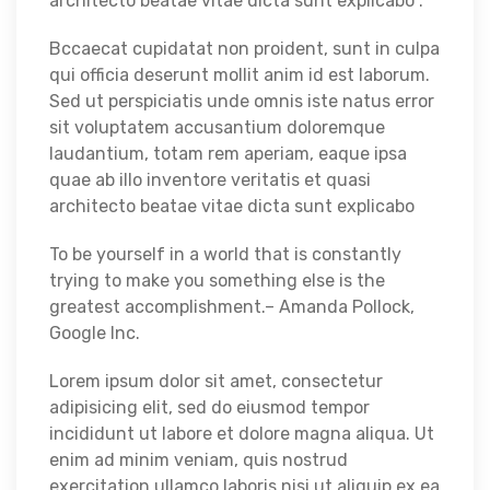
architecto beatae vitae dicta sunt explicabo .
Bccaecat cupidatat non proident, sunt in culpa
qui officia deserunt mollit anim id est laborum.
Sed ut perspiciatis unde omnis iste natus error
sit voluptatem accusantium doloremque
laudantium, totam rem aperiam, eaque ipsa
quae ab illo inventore veritatis et quasi
architecto beatae vitae dicta sunt explicabo
To be yourself in a world that is constantly
trying to make you something else is the
greatest accomplishment.– Amanda Pollock,
Google Inc.
Lorem ipsum dolor sit amet, consectetur
adipisicing elit, sed do eiusmod tempor
incididunt ut labore et dolore magna aliqua. Ut
enim ad minim veniam, quis nostrud
exercitation ullamco laboris nisi ut aliquip ex ea